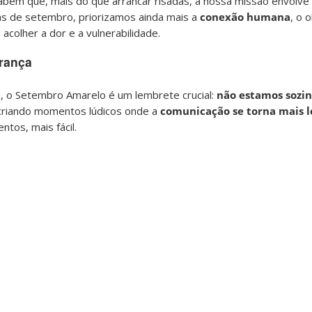
bem que, mais do que arrancar risadas, a nossa missão envolve
as de setembro, priorizamos ainda mais a
conexão humana
, o 
 acolher a dor e a vulnerabilidade.
rança
a, o Setembro Amarelo é um lembrete crucial:
não estamos sozi
criando momentos lúdicos onde a
comunicação se torna mais l
tos, mais fácil.