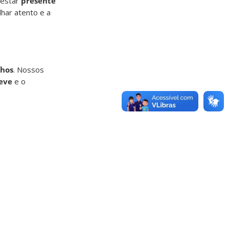
 estar
presente
olhar atento e a
nhos
. Nossos
eve
e o