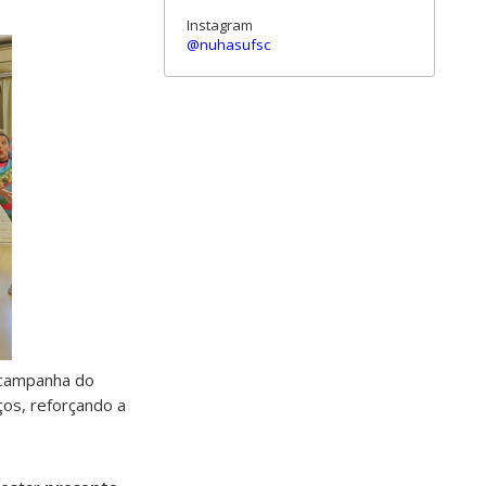
Instagram
@nuhasufsc
à campanha do
ços, reforçando a