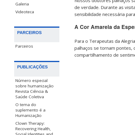
Nossos doutores palhaços sa
Galeria
de verdade. Durante as visit
Videoteca
sensibilidade necessária para
A Cor Amarela da Espe
PARCEIROS
Para o Terapeutas da Alegri
Parceiros
palhaços se tornam pontes, 
compartilhamento de sentimen
PUBLICAÇÕES
Número especial
sobre humanização
Revista Ciência &
Saúde Coletiva
O tema do
suplemento é a
Humanização
Clown Therapy:
Recovering Health,
Social Identities and