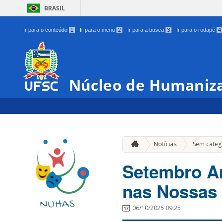
BRASIL
Ir para o conteúdo
1
Ir para o menu
2
Ir para a busca
3
Ir para o rodapé
4
Núcleo de Humaniza
Notícias
Sem categ
Setembro Am
nas Nossas 
06/10/2025 09:25