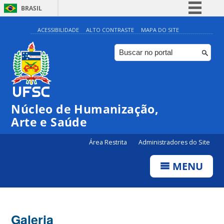
BRASIL
Simplifique!
ACESSIBILIDADE
ALTO CONTRASTE
MAPA DO SITE
Comunica BR
Participe
Acesso à informação
Legislação
Núcleo de Humanização,
Canais
Arte e Saúde
Área Restrita
Administradores do Site
MENU
Galeria