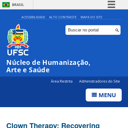
BRASIL
Simplifique!
ACESSIBILIDADE
ALTO CONTRASTE
MAPA DO SITE
Comunica BR
Participe
Acesso à informação
Legislação
Núcleo de Humanização,
Canais
Arte e Saúde
Área Restrita
Administradores do Site
MENU
Clown Therapy: Recovering