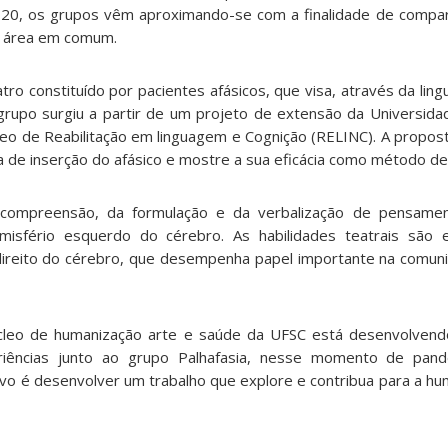
020, os grupos vêm aproximando-se com a finalidade de comparti
da área em comum.
tro constituído por pacientes afásicos, que visa, através da li
rupo surgiu a partir de um projeto de extensão da Universida
cleo de Reabilitação em linguagem e Cognição (RELINC). A propos
 de inserção do afásico e mostre a sua eficácia como método de 
 compreensão, da formulação e da verbalização de pensamen
isfério esquerdo do cérebro. As habilidades teatrais são
ireito do cérebro, que desempenha papel importante na comuni
cleo de humanização arte e saúde da UFSC está desenvolvend
iências junto ao grupo Palhafasia, nesse momento de pan
tivo é desenvolver um trabalho que explore e contribua para a h