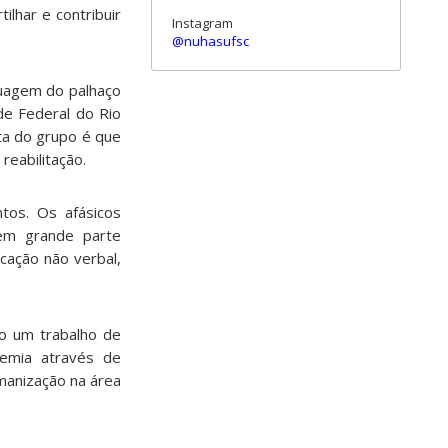
lhar e contribuir
Instagram
@nuhasufsc
nguagem do palhaço
de Federal do Rio
ta do grupo é que
reabilitação.
tos. Os afásicos
 em grande parte
cação não verbal,
o um trabalho de
demia através de
umanização na área