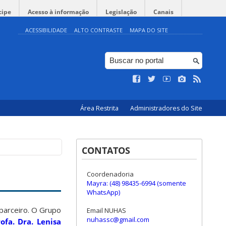
cipe
Acesso à informação
Legislação
Canais
ACESSIBILIDADE
ALTO CONTRASTE
MAPA DO SITE
Área Restrita
Administradores do Site
CONTATOS
Coordenadoria
Mayra: (48) 98435-6994 (somente
WhatsApp)
parceiro. O Grupo
Email NUHAS
nuhassc@gmail.com
ofa. Dra. Lenisa