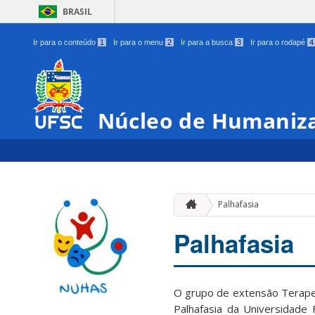
BRASIL
Ir para o conteúdo
1
Ir para o menu
2
Ir para a busca
3
Ir para o rodapé
4
Núcleo de Humaniza
Palhafasia
Palhafasia
O grupo de extensão Terapeu
Palhafasia da Universidade