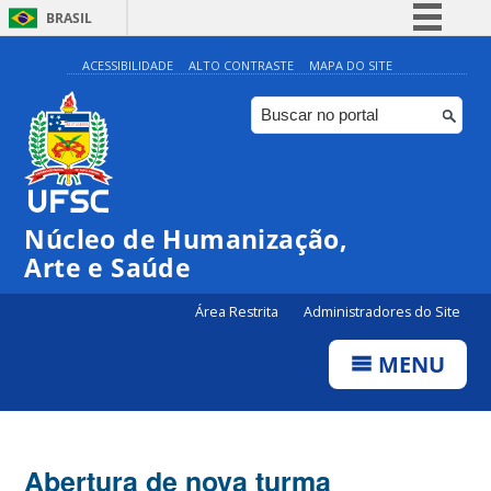
BRASIL
Simplifique!
ACESSIBILIDADE
ALTO CONTRASTE
MAPA DO SITE
Comunica BR
Participe
Acesso à informação
Legislação
Núcleo de Humanização,
Canais
Arte e Saúde
Área Restrita
Administradores do Site
MENU
Abertura de nova turma