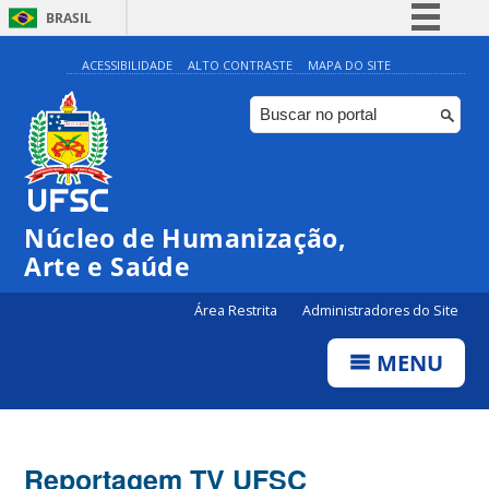
BRASIL
Simplifique!
ACESSIBILIDADE
ALTO CONTRASTE
MAPA DO SITE
Comunica BR
Participe
Acesso à informação
Legislação
Núcleo de Humanização,
Canais
Arte e Saúde
Área Restrita
Administradores do Site
MENU
Reportagem TV UFSC