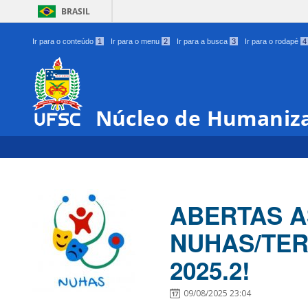
BRASIL
Ir para o conteúdo
1
Ir para o menu
2
Ir para a busca
3
Ir para o rodapé
4
Núcleo de Humaniza
ABERTAS A
NUHAS/TER
2025.2!
09/08/2025 23:04