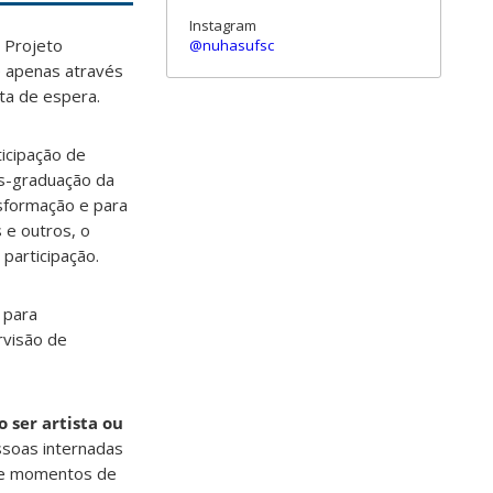
Instagram
 Projeto
@nuhasufsc
 apenas através
ta de espera.
icipação de
s-graduação da
nsformação e para
 e outros, o
participação.
 para
rvisão de
 ser artista ou
ssoas internadas
 de momentos de