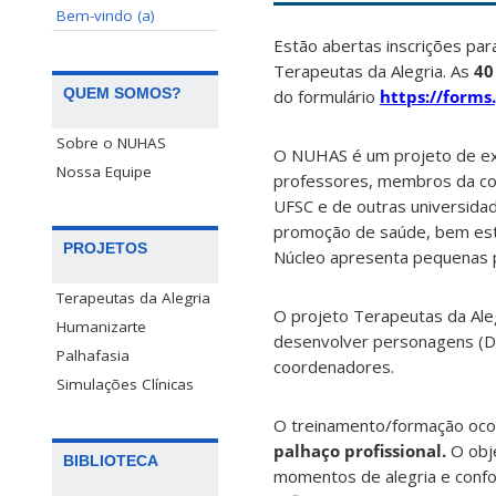
Bem-vindo (a)
Estão abertas inscrições par
Terapeutas da Alegria. As
40
QUEM SOMOS?
do formulário
https://form
Sobre o NUHAS
O NUHAS é um projeto de ex
Nossa Equipe
professores, membros da co
UFSC e de outras universidad
promoção de saúde, bem estar
PROJETOS
Núcleo apresenta pequenas pe
Terapeutas da Alegria
O projeto Terapeutas da Aleg
Humanizarte
desenvolver personagens (Dr.
Palhafasia
coordenadores.
Simulações Clínicas
O treinamento/formação oco
palhaço profissional.
O obje
BIBLIOTECA
momentos de alegria e conf