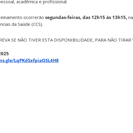
pessoal, acadêmica e profissional.
reinamento ocorrerão
segundas-feiras, das 12h15 às 13h15,
na
ncias da Saúde (CCS).
EVA SE NÃO TIVER ESTA DISPONIBILIDADE, PARA NÃO TIRAR
2025
rms.gle/LqPKdSxfpiaQSL4H8