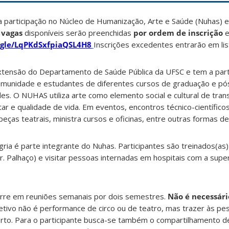
a participação no Núcleo de Humanização, Arte e Saúde (Nuhas) e
 vagas
disponíveis serão preenchidas
por ordem de inscrição
e
s.gle/LqPKdSxfpiaQSL4H8
Inscrições excedentes entrarão em lis
tensão do Departamento de Saúde Pública da UFSC e tem a part
munidade e estudantes de diferentes cursos de graduação e pó
es. O NUHAS utiliza arte como elemento social e cultural de tra
 e qualidade de vida. Em eventos, encontros técnico-científicos
ças teatrais, ministra cursos e oficinas, entre outras formas de 
ria é parte integrante do Nuhas. Participantes são treinados(as)
 Palhaço) e visitar pessoas internadas em hospitais com a supe
rre em reuniões semanais por dois semestres.
Não é necessário
tivo não é performance de circo ou de teatro, mas trazer às pe
orto. Para o participante busca-se também o compartilhamento