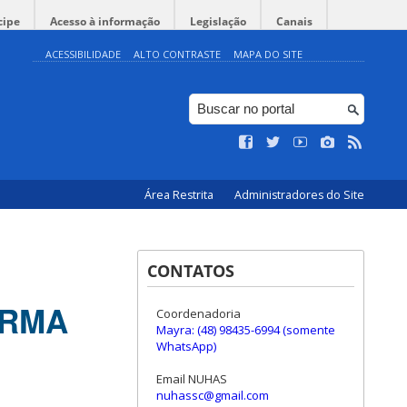
cipe
Acesso à informação
Legislação
Canais
ACESSIBILIDADE
ALTO CONTRASTE
MAPA DO SITE
Área Restrita
Administradores do Site
CONTATOS
URMA
Coordenadoria
Mayra: (48) 98435-6994 (somente
WhatsApp)
Email NUHAS
nuhassc@gmail.com