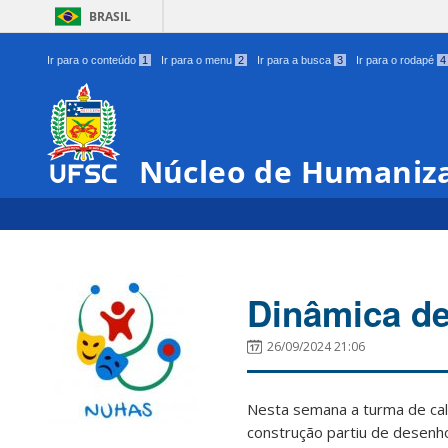
BRASIL
Ir para o conteúdo
1
Ir para o menu
2
Ir para a busca
3
Ir para o rodapé
4
Núcleo de Humaniza
Dinâmica de 
26/09/2024 21:06
Nesta semana a turma de calo
construção partiu de desenho