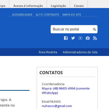
cipe
Acesso à informação
Legislação
Canais
ACESSIBILIDADE
ALTO CONTRASTE
MAPA DO SITE
Área Restrita
Administradores do Site
CONTATOS
Coordenadoria
Mayra: (48) 98435-6994 (somente
WhatsApp)
rupo. A
Email NUHAS
 mente no
nuhassc@gmail.com